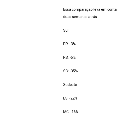
Essa comparação leva em conta a
duas semanas atrás
Sul
PR: -3%
RS: -5%
SC: -35%
Sudeste
ES: -22%
MG: -16%