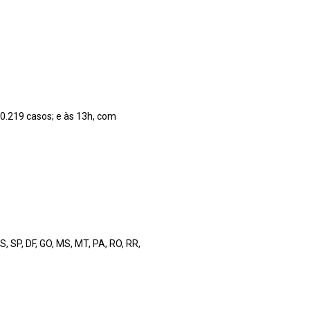
30.219 casos; e às 13h, com
, SP, DF, GO, MS, MT, PA, RO, RR,