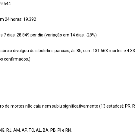
49.544
em 24 horas: 19.392
 7 dias: 28.849 por dia (variação em 14 dias: -28%)
sórcio divulgou dois boletins parciais, às 8h, com 131.663 mortes e 4.3
os confirmados.)
ro de mortes não caiu nem subiu significativamente (13 estados): PR, RS
G, RJ, AM, AP, TO, AL, BA, PB, PI e RN.