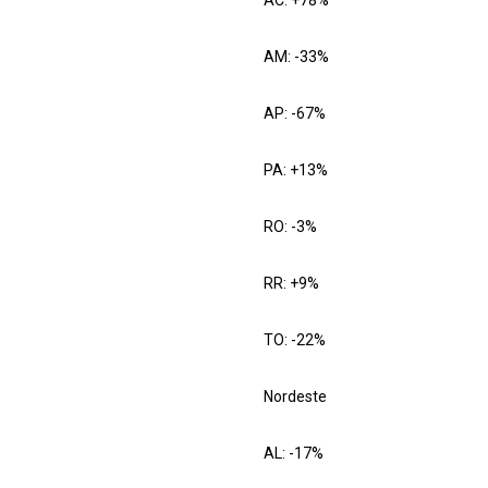
AC: +78%
AM: -33%
AP: -67%
PA: +13%
RO: -3%
RR: +9%
TO: -22%
Nordeste
AL: -17%