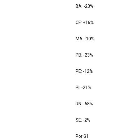
BA: -23%
CE: +16%
MA: -10%
PB: -23%
PE: -12%
PI: -21%
RN: -68%
SE: -2%
Por G1