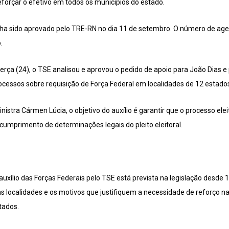
forçar o efetivo em todos os municípios do estado.
inha sido aprovado pelo TRE-RN no dia 11 de setembro. O número de age
.
erça (24), o TSE analisou e aprovou o pedido de apoio para João Dias e 
ocessos sobre requisição de Força Federal em localidades de 12 estado
istra Cármen Lúcia, o objetivo do auxílio é garantir que o processo elei
 cumprimento de determinações legais do pleito eleitoral.
 auxílio das Forças Federais pelo TSE está prevista na legislação desd
s localidades e os motivos que justifiquem a necessidade de reforço 
tados.