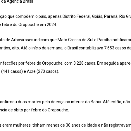
 da Agência Brasil
ção que compõem o país, apenas Distrito Federal, Goiás, Paraná, Rio G
de febre do Oropouche em 2024.
o de Arboviroses indicam que Mato Grosso do Sul e Paraíba notificar
antins, oito. Até o início da semana, o Brasil contabilizava 7.653 casos
 infecções por febre do Oropouche, com 3.228 casos. Em seguida apare
o (441 casos) e Acre (270 casos).
confirmou duas mortes pela doença no interior da Bahia. Até então, não h
ência de óbito por febre do Oropouche.
as eram mulheres, tinham menos de 30 anos de idade e não registrava