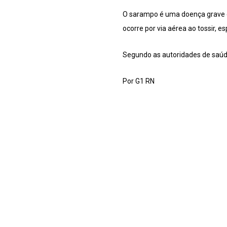
O sarampo é uma doença grave e 
ocorre por via aérea ao tossir, esp
Segundo as autoridades de saúde
Por G1 RN