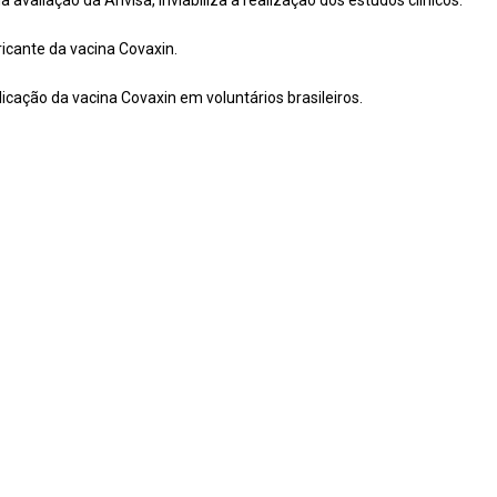
a avaliação da Anvisa, inviabiliza a realização dos estudos clínicos.
ricante da vacina Covaxin.
cação da vacina Covaxin em voluntários brasileiros.