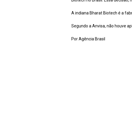
Biotech no Brasil. Essa decisão, n
A indiana Bharat Biotech é a fab
Segundo a Anvisa, não houve apli
Por Agência Brasil